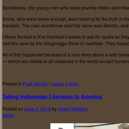
Sometimes, idle young men who were poverty-ridden and misera
Some, who were brave enough, went looking for the truth in th
Kambali. The man sometimes said his name was Bendro, and at
Others flocked to Kiai Kambali’s estate to ask for spells so t
visit the cave by the Silugonggo River to meditate. They hoped
All of this happened because of a love story about a lady ble
— which are visible to all creatures in the world except human
Posted in
Past Stories
|
Leave a reply
Taking Indonesian Literature to America
Posted on
June 3, 2019
by
Agem Raharjo
Reply