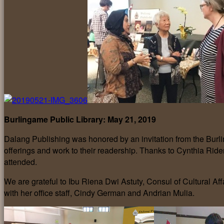
Burlingame Public Library: May 21, 2019
Dalang Publishing was honored by an invitation from the Burli
offerings and work to their readership. Thanks to Cynthia Ride
attended.
We are grateful to Ibu Riena Dwi Astuty, Consul of Cultural Aff
with her office staff, Cindy German and Andrian Mulia.