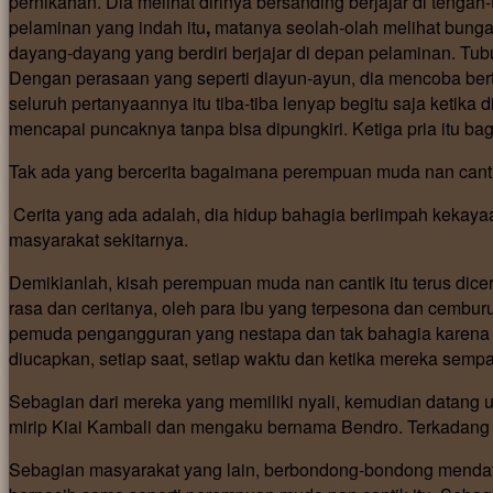
pernikahan. Dia melihat dirinya bersanding berjajar di tenga
pelaminan yang indah itu
,
matanya seolah-olah melihat bunga
dayang-dayang yang berdiri berjajar di depan pelaminan. Tub
Dengan perasaan yang seperti diayun-ayun, dia mencoba bert
seluruh pertanyaannya itu tiba-tiba lenyap begitu saja ketika
mencapai puncaknya tanpa bisa dipungkiri. Ketiga pria itu ba
Tak ada yang bercerita bagaimana perempuan muda nan cantik
Cerita yang ada adalah, dia hidup bahagia berlimpah kekaya
masyarakat sekitarnya.
Demikianlah, kisah perempuan muda nan cantik itu terus di
rasa dan ceritanya, oleh para ibu yang terpesona dan cembu
pemuda pengangguran yang nestapa dan tak bahagia karena di
diucapkan, setiap saat, setiap waktu dan ketika mereka sempa
Sebagian dari mereka yang memiliki nyali, kemudian datang 
mirip Kiai Kambali dan mengaku bernama Bendro. Terkadang 
Sebagian masyarakat yang lain, berbondong-bondong mendata