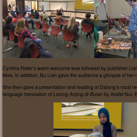
Cynthia Rider’s warm welcome was followed by publisher Lian 
titles. In addition, Bu Lian gave the audience a glimpse of her 
She then gave a presentation and reading of Dalang’s most re
language translation of
Lolong Anjing di Bulan
by Arafat Nur. 