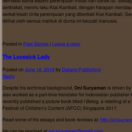
bernasib sama seperti perempuan muda nan cantik itu. Sebagi
bertirakat, meniru laku Kiai Kambali, dengan harapan menda
berkat kisah cinta perempuan yang diberkati Kiai Kambali. Seora
dilihat oleh semua mahluk di dunia ini kecuali manusia.
Posted in
Past Stories
|
Leave a reply
The Lovesick Lady
Posted on
June 16, 2019
by
Dalang Publishing
Reply
Despite his technical background,
Oni Suryaman
is driven by 
also worked as a part-time translator for Indonesian publis
recently published a picture book titled
I Belog
, a retelling of
Festival of Children’s Content (AFCC) Singapore 2017.
Read some of his essays and book reviews at:
http://onisur.w
He can be reached at
oni.suryaman@gmail.com
.