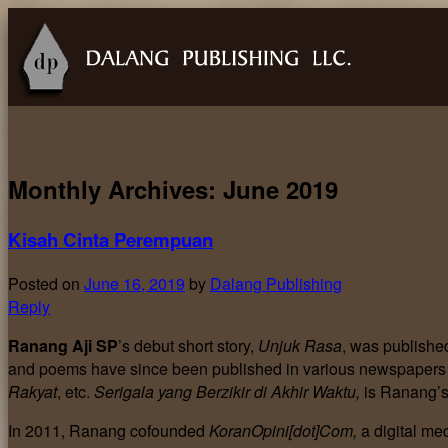
Monthly Archives:
June 2019
Kisah Cinta Perempuan
Posted on
June 16, 2019
by
Dalang Publishing
Reply
Ranang Aji SP
’s debut short story,
Unjuk Rasa
, was publishe
and poems have since been published in various newspapers
Rakyat
, etc.
Serigala yang Berzikir di Akhir Waktu,
is Ranang’s 
In 2011, Ranang cofounded
KoranOpini[dot]Com,
a digital m