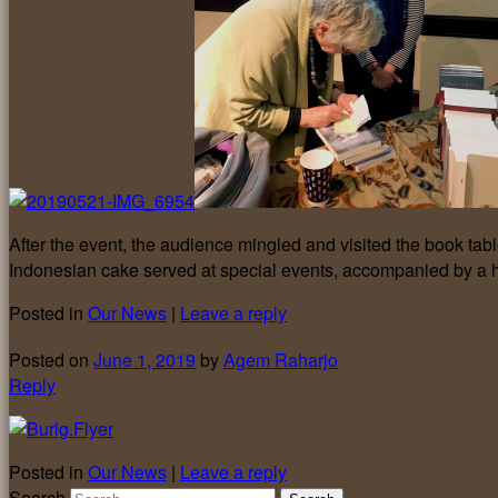
After the event, the audience mingled and visited the book ta
Indonesian cake served at special events, accompanied by a h
Posted in
Our News
|
Leave a reply
Posted on
June 1, 2019
by
Agem Raharjo
Reply
Posted in
Our News
|
Leave a reply
Search