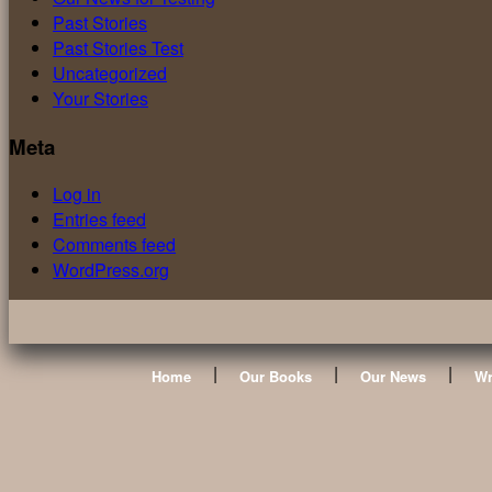
Past Stories
Past Stories Test
Uncategorized
Your Stories
Meta
Log in
Entries feed
Comments feed
WordPress.org
|
|
|
Home
Our Books
Our News
Wr