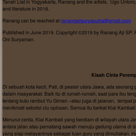
Tanah Liat in Yogyakarta, Ranang and the artists, Ugo Untor
and literature in 2018.
Ranang can be reached at
ranangajisuryaputra@gmail.com
Published in June 2019. Copyright ©2019 by Ranang Aji SP. Pu
Oni Suryaman.
Kisah Cinta Peremp
Di sebuah kota kecil, Pati, di pesisir utara Jawa, ada seora
dalam masyarakat. Baik itu di rumah-rumah, saat para ibu te
tentang kutu rambut Yu Giman –atau juga di jalanan, tempat
menikmati sebotol ciu oplosan. Semua itu berkat Kiai Kambali
Menurut cerita, Kiai Kambali yang berdiam di wilayah utara Jaw
antara jalan atau pematang sawah menuju gedung utama di daer
yang siap melayaninya sebagai tuan guru yang dimuliakan. Ha