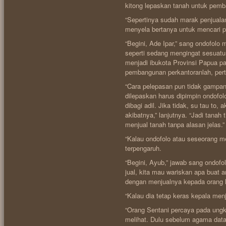
kitong lepaskan tanah untuk pemb
“Sepertinya sudah marak penjuala
menyela bertanya untuk mencari pen
“Begini, Ade Ipar,” sang ondofol
seperti sedang mengingat sesuatu.
menjadi ibukota Provinsi Papua p
pembangunan perkantoranlah, pert
“Cara pelepasan pun tidak gampang
dilepaskan harus dipimpin ondofol
dibagi adil. Jika tidak, su tau to
akibatnya,” lanjutnya. “Jadi tanah
menjual tanah tanpa alasan jelas
“Kalau ondofolo atau seseorang m
terpengaruh.
“Begini, Ayub,” jawab sang ondofol
jual, kita mau wariskan apa buat 
dengan menjualnya kepada orang 
“Kalau dia tetap keras kepala me
“Orang Sentani percaya pada un
melihat. Dulu sebelum agama data