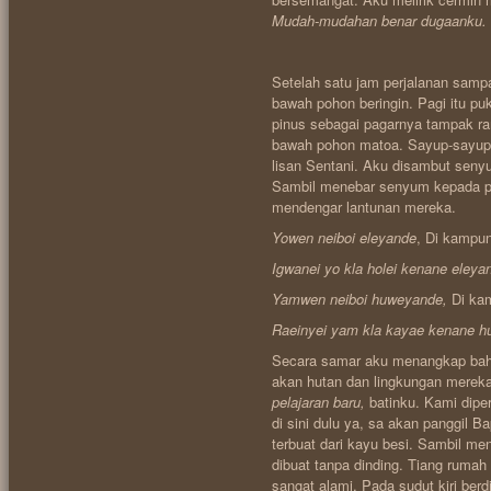
Mudah-mudahan benar dugaanku.
Setelah satu jam perjalanan samp
bawah pohon beringin. Pagi itu pu
pinus sebagai pagarnya tampak ra
bawah pohon matoa. Sayup-sayu
lisan Sentani. Aku disambut seny
Sambil menebar senyum kepada pa
mendengar lantunan mereka.
Yowen neiboi eleyande
, Di kampu
Igwanei yo kla holei kenane eleya
Yamwen neiboi huweyande,
Di ka
Raeinyei yam kla kayae kenane 
Secara samar aku menangkap bahw
akan hutan dan lingkungan merek
pelajaran baru,
batinku. Kami diper
di sini dulu ya, sa akan panggil B
terbuat dari kayu besi. Sambil 
dibuat tanpa dinding. Tiang rumah
sangat alami. Pada sudut kiri berd