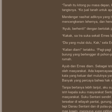
“Tanah itu kitong pu masa depan,
tangisnya. “Ko jual tanah untuk a
Mendengar nasihat adiknya yang t
mencengkeram lehernya, dan hen
“Ayub, berhenti!” dengan bertolak 
“Kakak, sa tra suka sekali Ernes b
“Dia yang mulai dulu, Kak,” sela 
“Kalian diam!” teriakku. “Pagi-pagi
burung yang bertengger di pohon-p
rumah.
Ayub dan Ernes diam. Sebagai ist
oleh masyarakat. Ada kepercayaa
kata yang keluar dari mulutnya 
Banyak yang percaya bahwa hak m
Tanpa bertanya lebih lanjut, aku s
istri kepala suku masyarakat Sent
masyarakat. Suku Sentani sendiri
tersebar di wilayah pantai, gunun
tepi Danau Sentani dan di pulau-p
mas kawin, mengurus
yung robho