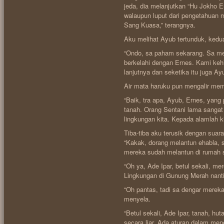
jeda, dia melanjutkan “Hu Jokho E
walaupun luput dari pengetahuan m
Sang Kuasa,” terangnya.
Aku melihat Ayub tertunduk, ked
“Ondo, sa paham sekarang. Sa men
berkelahi dengan Ernes. Kami keh
lanjutnya dan seketika itu juga 
Air mata haruku pun mengalir mem
“Baik, tra apa, Ayub, Ernes, yang
tanah. Orang Sentani lama sangat
lingkungan kita. Kepada alamlah ki
Tiba-tiba aku terusik dengan suar
“Kakak, dorang melantun ehabla, 
mereka sudah melantun di rumah s
“Oh ya, Ade Ipar, betul sekali, me
Lingkungan di Gunung Merah nanti
“Oh pantas, tadi sa dengar merek
menyela.
“Betul sekali, Ade Ipar, tanah, hu
secara liar. Ada aturan dalam m