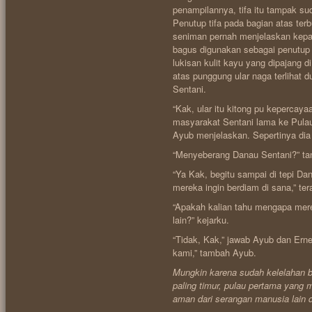
penampilannya, tifa itu tampak su
Penutup tifa pada bagian atas terb
seniman pernah menjelaskan kepa
bagus digunakan sebagai penutup 
lukisan kulit kayu yang dipajang
atas punggung ular naga terlihat 
Sentani.
“Kak, ular itu kitong pu kepercayaa
masyarakat Sentani lama ke Pulau
Ayub menjelaskan. Sepertinya dia 
“Menyeberang Danau Sentani?” ta
“Ya Kak, begitu sampai di tepi D
mereka ingin berdiam di sana,” te
“Apakah kalian tahu mengapa mere
lain?” kejarku.
“Tidak, Kak,” jawab Ayub dan Ern
kami,” tambah Ayub.
Mungkin karena sudah kelelahan b
paling timur, pulau pertama yang
aman dari serangan manusia lain 