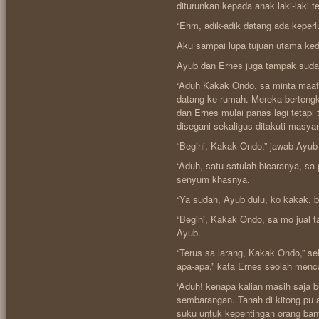
diturunkan kepada anak laki-laki t
“Ehm, adik-adik datang ada keperl
Aku sampai lupa tujuan utama ke
Ayub dan Ernes juga tampak sudah
“Aduh Kakak Ondo, sa minta maaf
datang ke rumah. Mereka bertengka
dan Ernes mulai panas lagi tetapi
disegani sekaligus ditakuti masyar
“Begini, Kakak Ondo,” jawab Ayu
“Aduh, satu satulah bicaranya, sa 
senyum khasnya.
“Ya sudah, Ayub dulu, ko kakak, b
“Begini, Kakak Ondo, sa mo jual t
Ayub.
“Terus sa larang, Kakak Ondo,” sel
apa-apa,” kata Ernes seolah menc
“Aduh! kenapa kalian masih saja b
sembarangan. Tanah di kitong pu ad
suku untuk kepentingan orang ban