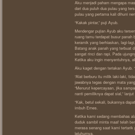
Aku menjadi paham mengapa masya
dari dua puluh dua pulau yang ter
pulau yang pertama kali dihuni 
“Kakak pintar,” puji Ayub.
Mendengar pujian Ayub aku terseny
ruang tamu terdapat busur panah 
keramik yang berhiaskan, lagi-lag
Batang anak panah yang terbuat dar
sangat rinci dan rapi. Pada ujungn
Ketika aku ingin menyentuhnya, ak
Aku kaget dengan teriakan Ayub. 
“Alat berburu itu milik laki-laki, 
jawabnya tegas dengan mata yang
“Menurut kepercayaan, jika sampai
nanti pemiliknya dapat sial,” lanju
“Kak, betul sekali, bukannya dapat
imbuh Ernes.
Ketika kami sedang membahas alat
duduk sambil minta maaf telah ber
merasa senang saat kami tertari
leluhurnya.