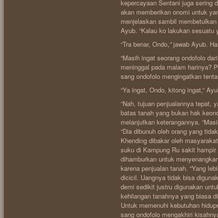
kepercayaan Sentani juga sering 
akan memberikan onomi untuk yang
menjelaskan sambil membetulkan l
Ayub. “Kalau ko lakukan sesuatu y
“Tra benar, Ondo,
”
jawab Ayub. Hat
“Masih ingat seorang ondofolo da
meninggal pada malam harinya? Pa
sang ondofolo mengingatkan tenta
“Ya ingat, Ondo, kitong ingat,” A
“Nah, tujuan penjualannya tepat, 
batas tanah yang bukan hak keon
melanjutkan keterangannya. “Masih 
“Dia dibunuh oleh orang yang tid
Khending dibakar oleh masyaraka
suku di Kampung Ru sakit hampir 
dihamburkan untuk menyenangkan di
karena penjualan tanah. “Yang leb
dicicil. Uangnya tidak bisa digun
demi sedikit justru digunakan un
kehilangan tanahnya yang biasa di
Untuk memenuhi kebutuhan hidupn
sang ondofolo mengakhiri kisahny