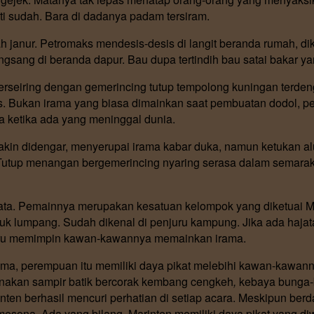
ati sudah. Bara di dadanya padam tersiram.
pah janur. Petromaks mendesis-desis di langit beranda rumah, 
ungsang di beranda dapur. Bau dupa tertindih bau satai bakar 
erseiring dengan gemerincing tutup tempolong kuningan terde
as. Bukan irama yang biasa dimainkan saat pembuatan dodol, p
ketika ada yang meninggal dunia.
akin didengar, menyerupai irama kabar duka, namun ketukan alu
Tutup menangan bergemerincing nyaring serasa dalam semarak 
ata. Pemainnya merupakan kesatuan kelompok yang diketuai Ma
 lumpang. Sudah dikenal di penjuru kampung. Jika ada hajat
liru memimpin kawan-kawannya memainkan irama.
ama, perempuan itu memiliki daya pikat melebihi kawan-kawan
nakan sampir batik bercorak kembang cengkeh
,
kebaya bunga-b
nten berhasil mencuri perhatian di setiap acara. Meskipun ber
esona. Ada yang bilang, Marinten memiliki daya pikat yang di