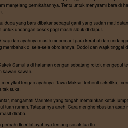
 menjelang pernikahannya. Tentu untuk menyirami bara di ha
n.
Bau dupa yang baru dibakar sebagai ganti yang sudah mati dat
untuk undangan besok pagi masih sibuk di dapur.
rsap dan ayahnya masih menemani para kerabat dan undangan
membahak di sela-sela obrolannya. Dodol dan wajik tinggal du
Kakek Samulla di halaman dengan sebatang rokok mengepul terje
an kawan-kawan.
Dia menyikut lengan ayahnya. Tawa Maksar terhenti seketika, m
 tak suka.
ntar, mengamati Marinten yang tengah memainkan ketuk lumpan
ui tuan rumah. Tatapannya aneh. Cara menghembuskan asap r
hasil diraba.
ernah diceritai ayahnya tentang sosok tua itu.