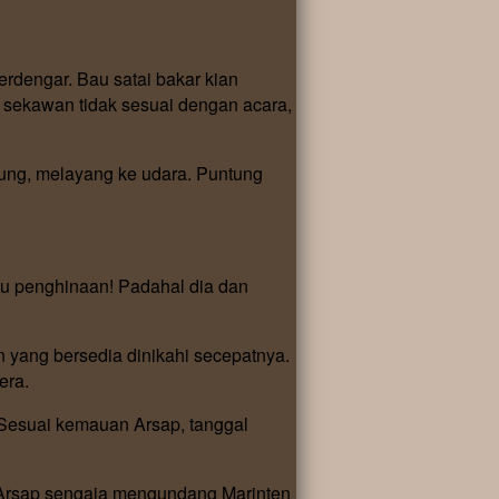
rdengar. Bau satai bakar kian
 sekawan tidak sesuai dengan acara,
ung, melayang ke udara. Puntung
tu penghinaan! Padahal dia dan
yang bersedia dinikahi secepatnya.
era.
Sesuai kemauan Arsap, tanggal
n. Arsap sengaja mengundang Marinten