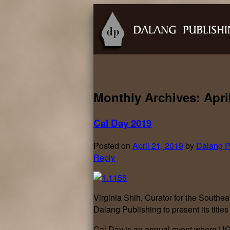
Monthly Archives:
Apri
Cal Day 2019
Posted on
April 21, 2019
by
Dalang P
Reply
Virginia Shih, Curator for the Southea
Dalang Publishing to present its titles
Cal Day is an annual event where UC 