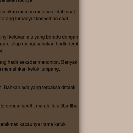
dimainkan mampu melepas lelah saat
orang terhanyut kesedihan saat
unyi ketukan alu yang beradu dengan
ngan, tetap mengusahakan hadir demi
ng.
ang hadir sekadar menonton. Banyak
am memainkan ketuk lumpang.
. Bahkan ada yang terpaksa ditolak
rdengar sedih, marah, lalu tiba-tiba
menikmati kacaunya irama ketuk