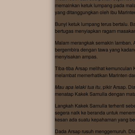
memainkan ketuk lumpang pada malam
yang ditanggungkan oleh ibu Marinte
Bunyi ketuk lumpang terus bertalu. 
bertugas menyiapkan ragam masakan 
Malam merangkak semakin lamban. A
bergembira dengan tawa yang kadang 
menyisakan ampas.
Tiba-tiba Arsap melihat kemunculan 
melambat memerhatikan Marinten d
Mau apa lelaki tua itu
, pikir Arsap. 
menatap Kakek Samulla dengan mata
Langkah Kakek Samulla terhenti sebe
segera naik ke beranda untuk menem
kesan ada suatu kepahaman yang ber
Dada Arsap rusuh menggemuruh. Dia p