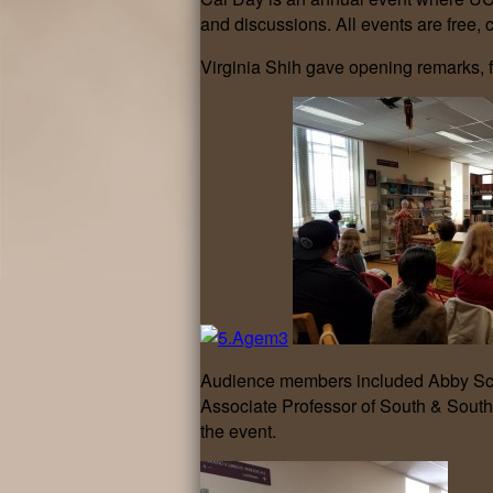
and discussions. All events are free,
Virginia Shih gave opening remarks, fo
Audience members included Abby Schee
Associate Professor of South & South
the event.