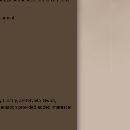
ronment.
 Library, and Sylvia Tiwon,
entation provided added interest to