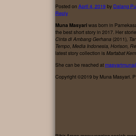
Posted on
April 4, 2019
by
Dalang Pu
Reply
Muna Masyari
was born in Pamekasa
the best short story in 2017. Her sto
Cinta di Ambang Gerhana
(2011)
,
Tan
Tempo
,
Media Indonesia,
Horison, Re
latest story collection is
Martabat Kem
She can be reached at
masyarimuna
Copyright ©2019 by Muna Masyari. Pub
Bibir Arsap menyungging seolah men