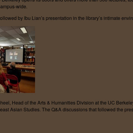
 campus-wide.
llowed by Ibu Lian’s presentation in the library’s intimate envi
l, Head of the Arts & Humanities Division at the UC Berkeley
east Asian Studies. The Q&A discussions that followed the pres