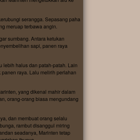
dikerubungi serangga. Sepasang paha
yang meruap terbawa angin.
ngar sumbang. Antara ketukan
enyembelihan sapi, panen raya
 lebih halus dan patah-patah. Lain
panen raya. Lalu melirih perlahan
rinten, yang dikenal mahir dalam
an, orang-orang biasa mengundang
nya, dan membuat orang selalu
unga, rambut disanggul miring
dandan seadanya, Marinten tetap
wariskan ibunya.