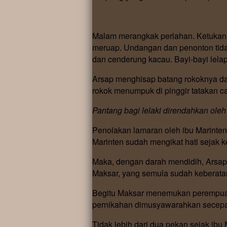
Malam merangkak perlahan. Ketukan a
meruap. Undangan dan penonton tida
dan cenderung kacau. Bayi-bayi lel
Arsap menghisap batang rokoknya da
rokok menumpuk di pinggir tatakan can
Pantang bagi lelaki direndahkan ole
Penolakan lamaran oleh ibu Marinten
Marinten sudah mengikat hati sejak 
Maka, dengan darah mendidih, Arsap
Maksar, yang semula sudah keberata
Begitu Maksar menemukan perempuan 
pernikahan dimusyawarahkan secepa
Tidak lebih dari dua pekan sejak ib