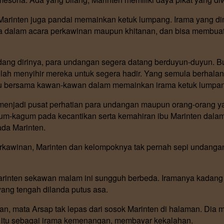
u Marinten juga pandai memainkan ketuk lumpang. Irama yang 
dalam acara perkawinan maupun khitanan, dan bisa membuat 
dang dirinya, para undangan segera datang berduyun-duyun. B
lah menyihir mereka untuk segera hadir. Yang semula berhala
alu bersama kawan-kawan dalam memainkan irama ketuk lumpa
menjadi pusat perhatian para undangan maupun orang-orang y
um-kagum pada kecantikan serta kemahiran ibu Marinten dal
da Marinten.
kawinan, Marinten dan kelompoknya tak pernah sepi undangan
rinten sekawan malam ini sungguh berbeda. Iramanya kadang te
ang tengah dilanda putus asa.
, mata Arsap tak lepas dari sosok Marinten di halaman. Dia 
itu sebagai irama kemenangan, membayar kekalahan.