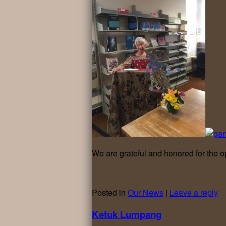
We are grateful and honored for the op
Posted in
Our News
|
Leave a reply
Ketuk Lumpang