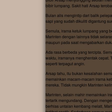
bibir lumpang. Sakit hati Arsap terob
Bulan alis mengintip dari balik pele
sapi yang sudah dikuliti digantung s
Semula, irama ketuk lumpang yang b
Marinten dengan lainnya tidak selar
maupun pada saat mengabarkan duka 
Ada rasa berbeda yang tercipta. Sem
waktu, iramanya menghentak cepat. 
seperti terpagut angin.
Arsap tahu, itu bukan kesalahan sem
memainkan macam-macam irama ketuk
mereka. Tidak mungkin Marinten ke
Marinten, selain mahir memainkan ir
tertarik mengundang. Dengan menge
berhias untaian kembang melati, Mari
terlihat cantik. Sederhana namun mem