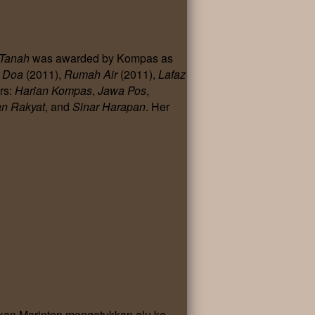
 Tanah
was awarded by Kompas as
t Doa
(2011),
Rumah Air
(2011),
Lafaz
rs:
Harian
Kompas
,
Jawa Pos
,
an Rakyat
, and
Sinar Harapan
. Her
kan Marinten mengetukkan alu ke