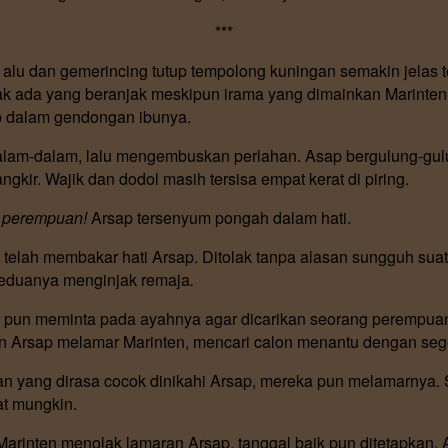
***
lu dan gemerincing tutup tempolong kuningan semakin jelas te
k ada yang beranjak meskipun irama yang dimainkan Marinten
ap dalam gendongan ibunya.
lam-dalam, lalu mengembuskan perlahan. Asap bergulung-gul
gkir. Wajik dan dodol masih tersisa empat kerat di piring.
h perempuan!
Arsap tersenyum pongah dalam hati.
 telah membakar hati Arsap. Ditolak tanpa alasan sungguh sua
keduanya menginjak remaja
.
 pun meminta pada ayahnya agar dicarikan seorang perempuan 
n Arsap melamar Marinten, mencari calon menantu dengan seg
yang dirasa cocok dinikahi Arsap, mereka pun melamarnya. 
t mungkin.
u Marinten menolak lamaran Arsap, tanggal baik pun ditetapka