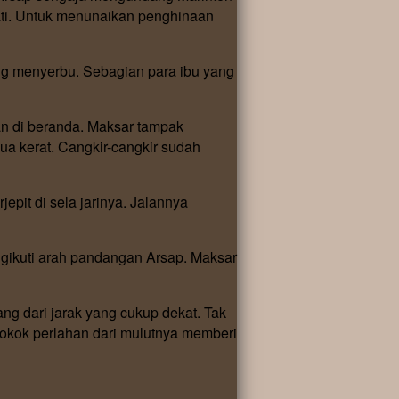
ti. Untuk menunaikan penghinaan
ang menyerbu. Sebagian para ibu yang
 di beranda. Maksar tampak
a kerat. Cangkir-cangkir sudah
pit di sela jarinya. Jalannya
engikuti arah pandangan Arsap. Maksar
g dari jarak yang cukup dekat. Tak
okok perlahan dari mulutnya memberi