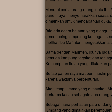
Menurut cerita orang-orang, dulu ib
panen raya, menyemarakkan suasana 
dimainkan untuk mengabarkan duka.
Bila ada acara hajatan yang mengun
gemerincing tempolong kuningan seo
melihat ibu Marinten mengetukkan 
Sama dengan Marinten, ibunya juga 
pemuda kampung terpikat dan terkag
Kemampuan itulah yang ditularkan pa
Setiap panen raya maupun musim per
karena waktunya berbenturan.
Akan tetapi, irama yang dimainkan Ma
berirama kacau sebagaimana orang y
Sebagaimana perhatian para undangan
lumpang yang dimainkan perempuan 