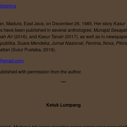
blishing
n, Madura, East Java, on December 26, 1985. Her story
Kasur
ries have been published in several anthologies:
Munajat Sesaya
ah Air
(2016)
,
and
K
asur
T
anah
(2017), as well as in newspape
publika
,
Suara Mendeka
,
Jurnal Nasional
,
Femina
,
Nova
,
Pikir
atian
(Sulur Pustaka, 2019).
@gmail.com
.
lished with permission from the author.
***
Ketuk Lumpang
gejek. Matanya tak lepas menatap orang-orang yang menyaksi