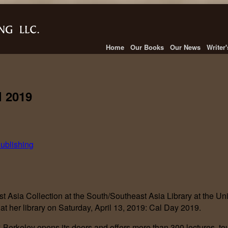
Home
Our Books
Our News
Writer
l 2019
ublishing
st Asia Collection at the South/Southeast Asia Library at the Univ
 at her library on Saturday, April 13, 2019: Cal Day 2019.
Berkeley opens its doors and offers more than 300 lectures, to