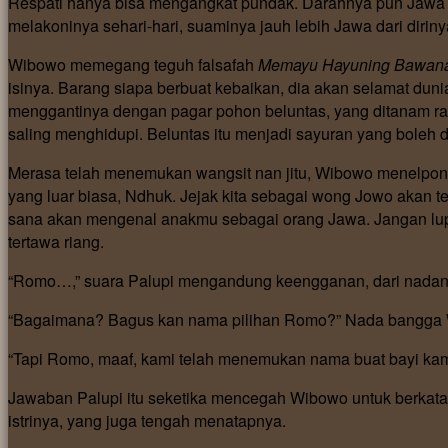
Respati hanya bisa mengangkat pundak. Darahnya pun Jawa t
melakoninya sehari-hari, suaminya jauh lebih Jawa dari diriny
Wibowo memegang teguh falsafah
Memayu Hayuning Bawan
isinya. Barang siapa berbuat kebaikan, dia akan selamat duni
menggantinya dengan pagar pohon beluntas, yang ditanam ra
saling menghidupi. Beluntas itu menjadi sayuran yang boleh d
Merasa telah menemukan wangsit nan jitu, Wibowo menelpon 
yang luar biasa, Ndhuk. Jejak kita sebagai wong Jowo akan 
sana akan mengenal anakmu sebagai orang Jawa. Jangan lupa
tertawa riang.
“Romo…,” suara Palupi mengandung keengganan, dari nadany
“Bagaimana? Bagus kan nama pilihan Romo?” Nada bangga 
“Tapi Romo, maaf, kami telah menemukan nama buat bayi kam
Jawaban Palupi itu seketika mencegah Wibowo untuk berkata
istrinya, yang juga tengah menatapnya.