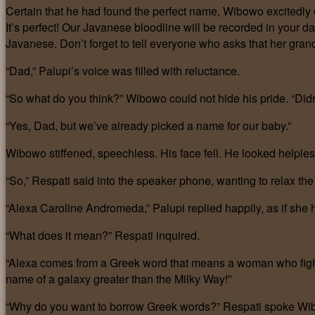
Certain that he had found the perfect name, Wibowo excitedly 
It’s perfect! Our Javanese bloodline will be recorded in your 
Javanese. Don’t forget to tell everyone who asks that her gran
“Dad,” Palupi’s voice was filled with reluctance.
“So what do you think?” Wibowo could not hide his pride. “Didn
“Yes, Dad, but we’ve already picked a name for our baby.”
Wibowo stiffened, speechless. His face fell. He looked helpless
“So,” Respati said into the speaker phone, wanting to relax t
“Alexa Caroline Andromeda,” Palupi replied happily, as if she h
“What does it mean?” Respati inquired.
“Alexa comes from a Greek word that means a woman who figh
name of a galaxy greater than the Milky Way!”
“Why do you want to borrow Greek words?” Respati spoke Wibo