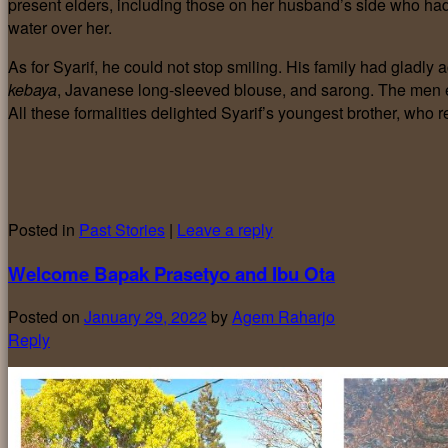
present elders, including those on her husband’s side who had
water over her.
As for Syarif, he could not stop smiling. His family had glad
kebaya
, Javanese long-sleeved blouse, and sarong. The men e
All these formalities delighted Syarif’s youngest brother, who
Posted in
Past Stories
|
Leave a reply
Welcome Bapak Prasetyo and Ibu Ota
Posted on
January 29, 2022
by
Agem Raharjo
Reply