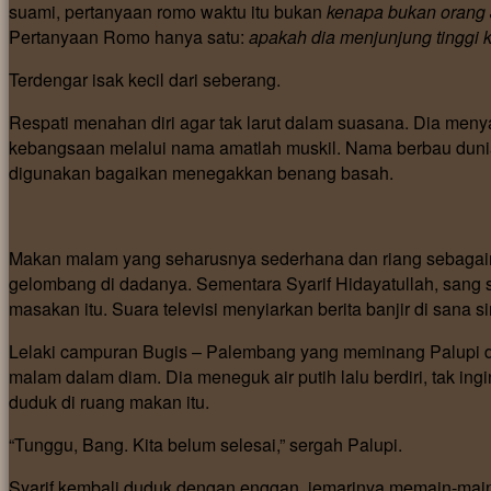
suami, pertanyaan romo waktu itu bukan
kenapa bukan orang
Pertanyaan Romo hanya satu:
apakah dia menjunjung tingg
Terdengar isak kecil dari seberang.
Respati menahan diri agar tak larut dalam suasana. Dia menya
kebangsaan melalui nama amatlah muskil. Nama berbau dunia l
digunakan bagaikan menegakkan benang basah.
Makan malam yang seharusnya sederhana dan riang sebagaimana
gelombang di dadanya. Sementara Syarif Hidayatullah, sang
masakan itu. Suara televisi menyiarkan berita banjir di sana
Lelaki campuran Bugis – Palembang yang meminang Palupi d
malam dalam diam. Dia meneguk air putih lalu berdiri, tak in
duduk di ruang makan itu.
“Tunggu, Bang. Kita belum selesai,” sergah Palupi.
Syarif kembali duduk dengan enggan, jemarinya memain-main