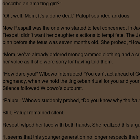
describe an amazing girl?”
“Oh, well, Mom, it’s a done deal.” Palupi sounded anxious.
Now Respati was the one who started to feel concerned. In Jav
Respati didn’t want her daughter’s actions to tempt fate. The
birth before the fetus was seven months old. She probed, “How
“Mom, we’ve already ordered monogrammed clothing and a crib.
her voice as if she were sorry for having told them.
“How dare you!” Wibowo interrupted “You can’t act ahead of God
pregnancy, when we hold the tingkeban ritual for you and your
Silence followed Wibowo’s outburst.
“Palupi.” Wibowo suddenly probed, “Do you know why the
ha 
Still, Palupi remained silent.
Respati wiped her face with both hands. She realized this arg
“It seems that this younger generation no longer respects thei