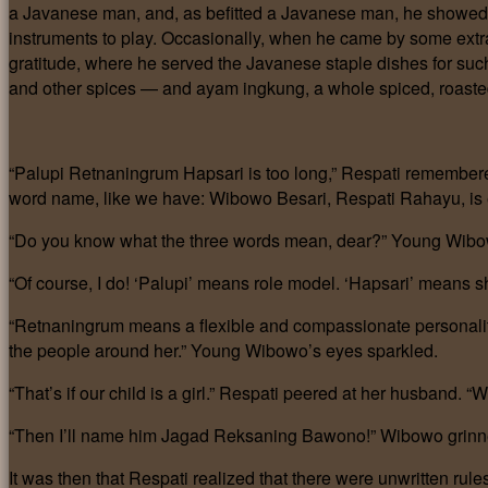
a Javanese man, and, as befitted a Javanese man, he showed 
instruments to play. Occasionally, when he came by some extra
gratitude, where he served the Javanese staple dishes for suc
and other spices — and ayam ingkung, a whole spiced, roaste
“Palupi Retnaningrum Hapsari is too long,” Respati remembered
word name, like we have: Wibowo Besari, Respati Rahayu, is 
“Do you know what the three words mean, dear?” Young Wibow
“Of course, I do! ‘Palupi’ means role model. ‘Hapsari’ mean
“Retnaningrum means a flexible and compassionate personality.
the people around her.” Young Wibowo’s eyes sparkled.
“That’s if our child is a girl.” Respati peered at her husband. “Wh
“Then I’ll name him Jagad Reksaning Bawono!” Wibowo grinned vi
It was then that Respati realized that there were unwritten r