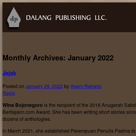
Monthly Archives:
January 2022
Jejak
Posted on
January 29, 2022
by
Agem Raharjo
Reply
Wina Bojonegoro
is the recipient of the 2018 Anugerah Sab
Beritajaim.com Award. She has been writing short stories sinc
dozens of anthologies.
In March 2021, she established Perempuan Penulis Padma to 