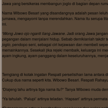
Jawa yang bersikeras membangun joglo di bagian depan rumah 
Nama Wibowo Besari yang disandangnya adalah pesan leluhur y
jumawa, mengayomi tanpa merendahkan. Nama itu serupa tit
ini.
“
Wong Jowo ojo nganti ilang Jawane
. Jadi orang Jawa jangan 
pegangan dalam menjalani hidup. Sebab demikianlah takdir t
joglo
, pendopo seni, sebagai ciri kejawaan dan membeli sepe
memainkannya. Sesekali jika rejeki membaik, keluarga ini me
ayam ingkung, ayam panggang dalam keseluruhannya, menjad
Terngiang di kotak ingatan Respati perselisihan lama antara 
Cukup dua nama seperti kita. Wibowo Besari. Respati Rahay
“Diajeng tahu artinya tiga nama itu?” Tanya Wibowo muda 
“Ya tahulah. ‘Palupi’ artinya teladan. ‘Hapsari’ artinya permat