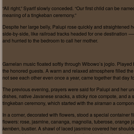
“All right,” Syarif slowly conceded. “Our first child can be nam
meaning of a tingkeban ceremony.”
Despite her large belly, Palupi rose quickly and straightened h
side-by-side, like railroad tracks headed for one destination ⸺ 
and hurried to the bedroom to call her mother.
Gamelan music floated softly through Wibowo’s joglo. Played
the honored guests. A warm and relaxed atmosphere filled the
not see each other even once a year, came together that day fo
The previous evening, prayers were said for Palupi and her u
dishes, native Javanese snacks, a sticky rice compote, and a s
tingkeban ceremony, which started with the
siraman
a componen
In a corner, decorated with flowers, stood a special container f
flowers: rose, jasmine, cananga, magnolia, tuberose, orange 
kemben
, bustier. A shawl of laced jasmine covered her should