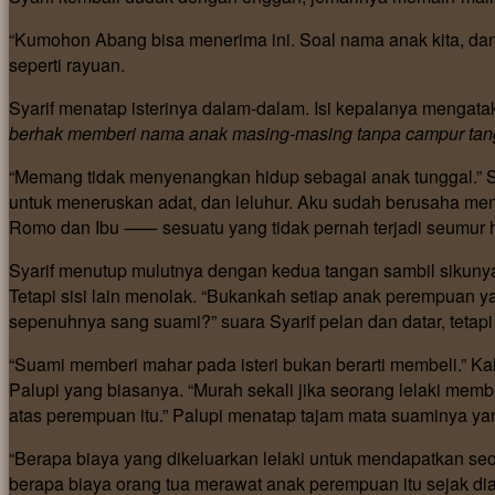
“Kumohon Abang bisa menerima ini. Soal nama anak kita, dan 
seperti rayuan.
Syarif menatap isterinya dalam-dalam. Isi kepalanya mengata
berhak memberi nama anak masing-masing tanpa campur tan
“Memang tidak menyenangkan hidup sebagai anak tunggal.” Sua
untuk meneruskan adat, dan leluhur. Aku sudah berusaha men
Romo dan Ibu ⸺ sesuatu yang tidak pernah terjadi seumur hidu
Syarif menutup mulutnya dengan kedua tangan sambil sikunya 
Tetapi sisi lain menolak. “Bukankah setiap anak perempuan y
sepenuhnya sang suami?” suara Syarif pelan dan datar, tetap
“Suami memberi mahar pada isteri bukan berarti membeli.” Kali
Palupi yang biasanya. “Murah sekali jika seorang lelaki mem
atas perempuan itu.” Palupi menatap tajam mata suaminya ya
“Berapa biaya yang dikeluarkan lelaki untuk mendapatkan s
berapa biaya orang tua merawat anak perempuan itu sejak di