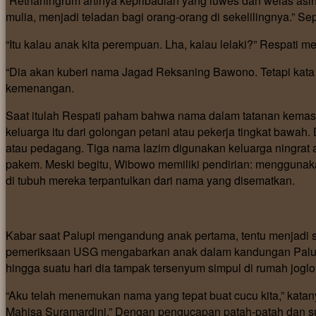
“Retnaningrum artinya kepribadian yang luwes dan welas asih.
mulia, menjadi teladan bagi orang-orang di sekelilingnya.” 
“Itu kalau anak kita perempuan. Lha, kalau lelaki?” Respati me
“Dia akan kuberi nama Jagad Reksaning Bawono. Tetapi kata 
kemenangan.
Saat itulah Respati paham bahwa nama dalam tatanan kemasy
keluarga itu dari golongan petani atau pekerja tingkat bawa
atau pedagang. Tiga nama lazim digunakan keluarga ningrat at
pakem. Meski begitu, Wibowo memiliki pendirian: menggunak
di tubuh mereka terpantulkan dari nama yang disematkan.
Kabar saat Palupi mengandung anak pertama, tentu menjadi s
pemeriksaan USG mengabarkan anak dalam kandungan Palu
hingga suatu hari dia tampak tersenyum simpul di rumah joglo
“Aku telah menemukan nama yang tepat buat cucu kita,” katan
Mahisa Suramardini.” Dengan pengucapan patah-patah dan s