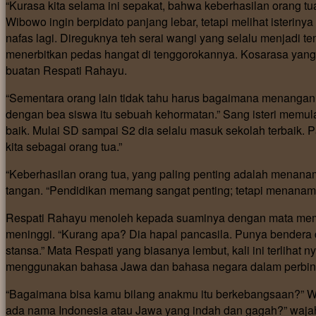
“Kurasa kita selama ini sepakat, bahwa keberhasilan orang tu
Wibowo ingin berpidato panjang lebar, tetapi melihat isteri
nafas lagi. Direguknya teh serai wangi yang selalu menjadi t
menerbitkan pedas hangat di tenggorokannya. Kosarasa yang s
buatan Respati Rahayu.
“Sementara orang lain tidak tahu harus bagaimana menangani
dengan bea siswa itu sebuah kehormatan.” Sang isteri memulai 
baik. Mulai SD sampai S2 dia selalu masuk sekolah terbaik. P
kita sebagai orang tua.”
“Keberhasilan orang tua, yang paling penting adalah menan
tangan. “Pendidikan memang sangat penting; tetapi menanamka
Respati Rahayu menoleh kepada suaminya dengan mata memi
meninggi. “Kurang apa? Dia hapal pancasila. Punya bendera d
stansa.” Mata Respati yang biasanya lembut, kali ini terlihat
menggunakan bahasa Jawa dan bahasa negara dalam perbinca
“Bagaimana bisa kamu bilang anakmu itu berkebangsaan?” Wi
ada nama Indonesia atau Jawa yang indah dan gagah?” wajah