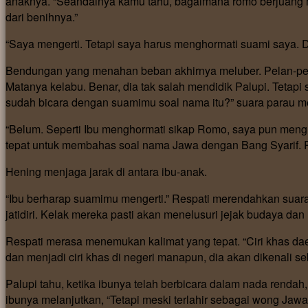
anaknya. “Seandainya kamu tahu, bagaimana romo berjuang 
dari benihnya.”
“Saya mengerti. Tetapi saya harus menghormati suami saya.
Bendungan yang menahan beban akhirnya meluber. Pelan-pelan
Matanya kelabu. Benar, dia tak salah mendidik Palupi. Tetap
sudah bicara dengan suamimu soal nama itu?” suara parau me
“Belum. Seperti Ibu menghormati sikap Romo, saya pun meng
tepat untuk membahas soal nama Jawa dengan Bang Syarif. Pa
Hening menjaga jarak di antara ibu-anak.
“Ibu berharap suamimu mengerti.” Respati merendahkan suara
jatidiri. Kelak mereka pasti akan menelusuri jejak budaya dan 
Respati merasa menemukan kalimat yang tepat. “Ciri khas dae
dan menjadi ciri khas di negeri manapun, dia akan dikenali s
Palupi tahu, ketika ibunya telah berbicara dalam nada rendah, 
ibunya melanjutkan, “Tetapi meski terlahir sebagai wong Jawa