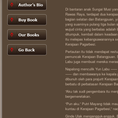
Di bantaran anak Sungai Musi yan
Rawas Raya, terdapat dua kerajaan
bagian selatan dan Batangpuan, ya
yang suaminya pulang tiga bulan 
wujud cinta yang berbalas adalah 
ditumpuk, kembali dalam keadaan 
itu melepas kebangsawanannya set
Kerajaan Pagarbesi.
Pertautan itu tidak mendapat rest
pemuncak Kerajaan Batangpuan. Se
Labu juga membuat mereka meras
Napalong menculik Yun Labu ⸺ me
⸺ dan membawanya ke kepala pua
dibunuh oleh para prajurit Keraja
berbatu di perbatasan Kerajaan B
“Aku tak sudi pengembara itu menja
bergemeretakan.
“Pun aku.” Putri Mayang tidak mau
kuntau di Kerajaan Pagarbesi,” nad
Ginde Ulak mengangguk-angguk. B