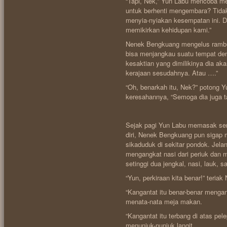
“Tapi, Nek,” Yun Labu mencoba me
untuk berhenti mengembara? Tida
menyia-nyiakan kesempatan ini. Du
memikirkan kehidupan kami.”
Nenek Bengkuang mengelus rambut
bisa menjangkau suatu tempat den
kesaktian yang dimilikinya dia a
kerajaan sesudahnya. Atau ….”
“Oh, benarkah itu, Nek?” potong 
keresahannya, “Semoga dia juga t
Sejak pagi Yun Labu memasak sem
diri, Nenek Bengkuang pun sigap
sikaduduk di sekitar pondok. Jel
mengangkat nasi dari periuk dan
setinggi dua jengkal, nasi, lauk,
“Yun, perkiraan kita benar!” teria
“Kangantat itu benar-benar mengan
menata-nata meja makan.
“Kangantat itu terbang di atas p
menunjuk-nunjuk langit.