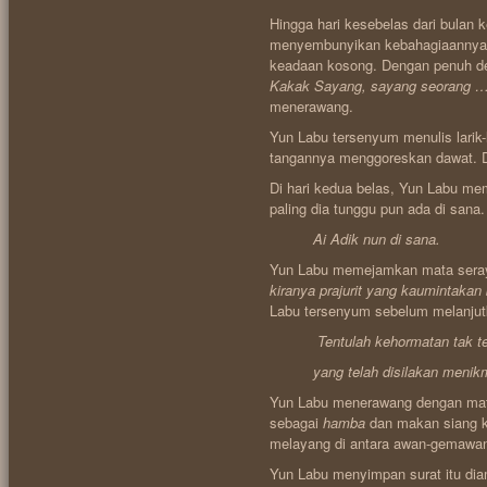
Hingga hari kesebelas dari bulan k
menyembunyikan kebahagiaannya
keadaan kosong. Dengan penuh de
Kakak Sayang, sayang seorang 
menerawang.
Yun Labu tersenyum menulis larik-
tangannya menggoreskan dawat. D
Di hari kedua belas, Yun Labu me
paling dia tunggu pun ada di sana.
Ai Adik nun di sana.
Yun Labu memejamkan mata seray
kiranya prajurit yang kaumintakan
Labu tersenyum sebelum melanju
Tentulah kehormatan tak tep
yang telah disilakan menikmat
Yun Labu menerawang dengan mata
sebagai
hamba
dan makan siang k
melayang di antara awan-gemawan
Yun Labu menyimpan surat itu dia