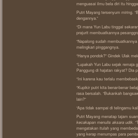
menguasai ilmu bela diri itu hingga
Putri Mayang tersenyum miring. “
dengannya.”
“Di mana Yun Labu tinggal sekara
prajurit membuatkannya pesanggr
“Napalong sudah membuatkannya 
melingkari pinggangnya.
“Hanya pondok?” Gindek Ulak melo
“Lupakah Yun Labu sejak remaja 
Panggung di hajatan rakyat? Dia p
“Ini karena kau terlalu membebas
“Kupikir putri kita benar-benar be
rasa bersalah. “Bukankah bangsaw
lain?”
“Apa tidak sampai di telingamu ka
Putri Mayang menatap tajam sua
kecakapan menulis aksara udik.
“T
mengatakan itulah yang membedaka
yang kerap menumpas para pembu