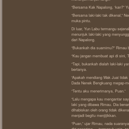
“Bersama Kak Napalong, ‘kan?” Y
“Bersama laki-laki tak dikenal,”
muka pintu.
Di luar, Yun Labu termangu sejena
menunjuk laki-laki yang menyunggi
dari Napalong.
“Bukankah dia suamimu?” Rimau ba
“Kau jangan membuat api di sini, 
“Tapi, bukankah dialah laki-laki y
bertanya.
“Apakah mendiang Wak Juai tidak 
Dada Nenek Bengkuang megap-m
“Tentu aku menerimanya, Puan.”
“Lalu mengapa kau mengantar saya
laki yang dibawa Rimau. Dia be
dihabiskan oleh orang tidak dikena
menjadi begitu menjijikkan.
“Puan,” ujar Rimau, nada suaranya
diri penerima — termasuk usia, a