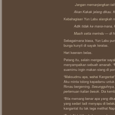
Jangan memanjangkan tali k
Akan Kakak jelang dikau. Ke n
Kebahagiaan Yun Labu alangkah r
Adik tidak ke mana-mana, K
Masih setia merindu — di hatim
Sebagaimana biasa, Yun Labu pun 
bunga kunyit di sayak teratas.
Hari keenam belas.
Petang itu, selain mengantar say
menyampaikan sebuah amanah. “M
suamimu ingin makan siang di pon
“Maksudmu apa, wahai Kangantat? 
Aku minta tolong kepadamu untuk 
Rimau bergeming.
Sesungguhnya, 
pertemuan kalian besok
. Dia kemb
“Bila memang benar apa yang dikat
yang sedari tadi menyapu di bel
kangantat itu tak tega melihat Na