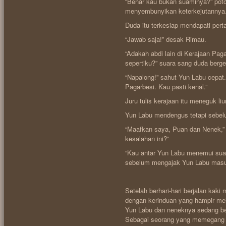
“Benar kau bukan suaminya?” poto
menyembunyikan keterkejutannya
Duda itu terkesiap mendapati per
“Jawab saja!” desak Rimau.
“Adakah abdi lain di Kerajaan Paga
sepertiku?” suara sang duda berge
“Napalong!” sahut Yun Labu cepat.
Pagarbesi. Kau pasti kenal.”
Juru tulis kerajaan itu meneguk l
Yun Labu mendengus tetapi sebe
“Maafkan saya, Puan dan Nenek,
kesalahan ini?”
“Kau antar Yun Labu menemui sua
sebelum mengajak Yun Labu masu
Setelah berhari-hari berjalan kaki
dengan kerinduan yang hampir mel
Yun Labu dan neneknya sedang ber
Sebagai seorang yang memegang sya