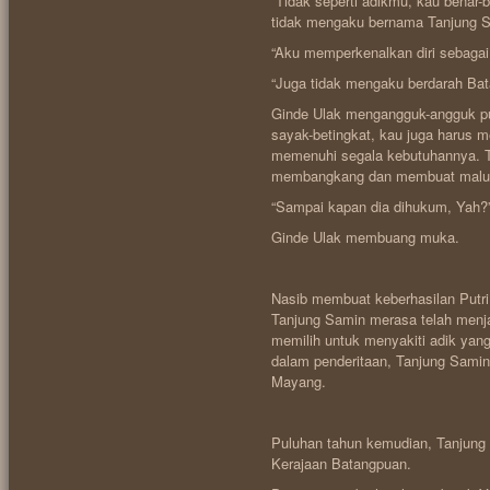
“Tidak seperti adikmu, kau benar
tidak mengaku bernama Tanjung S
“Aku memperkenalkan diri sebagai
“Juga tidak mengaku berdarah Bat
Ginde Ulak mengangguk-angguk pua
sayak-betingkat, kau juga harus 
memenuhi segala kebutuhannya. T
membangkang dan membuat malu k
“Sampai kapan dia dihukum, Yah?
Ginde Ulak membuang muka.
Nasib membuat keberhasilan Putr
Tanjung Samin merasa telah menja
memilih untuk menyakiti adik yan
dalam penderitaan, Tanjung Samin
Mayang.
Puluhan tahun kemudian, Tanjung
Kerajaan Batangpuan.