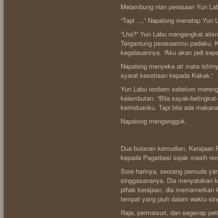
Melambung nian perasaan Yun La
“Tapi …,” Napalong menatap Yun L
“Lha?” Yun Labu mengangkat alis
Tergantung perasaanmu padaku, K
kegalauannya. “Aku akan jadi sepe
Napalong menyeka air mata istriny
syarat kesetiaan kepada Kakak.”
Yun Labu terdiam sebelum meren
kelembutan. “Bila sayak-betingka
kerinduanku. Tapi bila ada makanan
Napalong mengangguk.
Dua bulanan kemudian, Kerajaan P
kepada Pagarbesi sejak masih rem
Sore harinya, seorang pemuda ya
singgasananya. Dia menyatakan 
pihak kerajaan, dia memamerkan
tempat yang jauh dalam waktu si
Raja, permaisuri, dan segenap pe