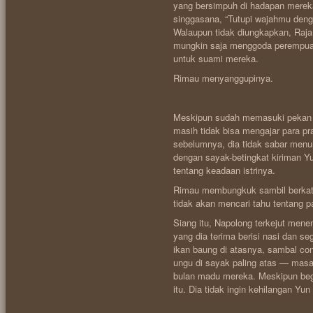
yang bersimpuh di hadapan mereka
singgasana, “Tutupi wajahmu deng
Walaupun tidak diungkapkan, Raj
mungkin saja menggoda perempua
untuk suami mereka.
Rimau menyanggupinya.
Meskipun sudah memasuki pekan ke
masih tidak bisa mengajar para pra
sebelumnya, dia tidak sabar menu
dengan sayak-betingkat kiriman Y
tentang keadaan istrinya.
Rimau membungkuk sambil berkata
tidak akan mencari tahu tentang p
Siang itu, Napolong terkejut men
yang dia terima berisi nasi dan s
ikan baung di atasnya, sambal con
ungu di sayak paling atas — mas
bulan madu mereka. Meskipun begi
itu. Dia tidak ingin kehilangan Yun