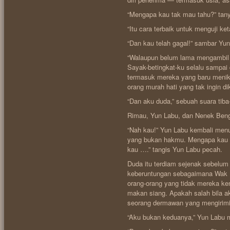
“Mengapa kau tak mau tahu?” tan
“Itu cara terbaik untuk menguji ke
“Dan kau telah gagal!” sambar Yun
“Walaupun belum lama mengambil a
Sayak-betingkat-ku selalu sampai 
termasuk mereka yang baru menika
orang murah hati yang tak ingin di
“Dan aku duda,” sebuah suara tib
Rimau, Yun Labu, dan Nenek Bengku
“Nah kau!” Yun Labu kembali men
yang bukan hakmu. Mengapa kau 
kau ….” tangis Yun Labu pecah.
Duda itu terdiam sejenak sebelum
keberuntungan sebagaimana Wak Dul
orang-orang yang tidak mereka ke
makan siang. Apakah salah bila a
seorang dermawan yang mengirimik
“Aku bukan keduanya,” Yun Labu 