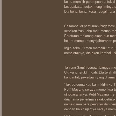
keliru memilih perempuan untuk di
kesepakatan sejak mengiriminya sa
Dia benar-benar kesal, bagaiman
Sesampai di perguruan Pagarbesi,
sepekan Yun Labu mati-matian m
Peraturan melarang siapa pun mene
belum mampu menyejahterakan par
Ingin sekali Rimau memeluk Yun L
mencintainya, dia akan kembali.
Tanjung Samin dengan bangga menu
Ulu yang terukir indah. Dia telah
kangantat, pekerjaan yang dilamar
“Tak percuma kau kami kirim ke Ti
Putri Mayang seraya memeriksa tum
singgasananya, Putri Mayang memb
dua nama penerima sayak-betingk
nama-nama para pengirim dan pen
dengan baik,” ujarnya seraya memb