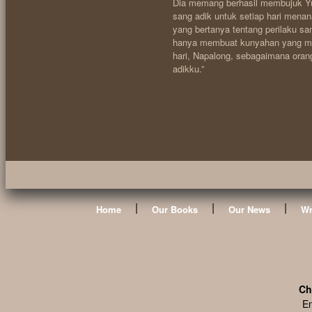
Dia memang berhasil membujuk Yu
sang adik untuk setiap hari mena
yang bertanya tentang perilaku 
hanya membuat kunyahan yang me
hari, Napalong, sebagaimana oran
adikku.”
|
|
|
Home
Our Books
Our News
Wr
Ch
En