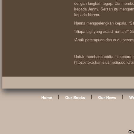
dengan langkah tegap. Dia membu
kepada Jenny. Sersan itu mengam
kepada Nanna.
Nanna menggelengkan kepala. “Sa
“Siapa lagi yang ada di rumah?” S
“Anak perempuan dan cucu perem
Untuk membaca cerita ini secara 
https://toko.kanisiusmedia.co.id/
|
|
|
Home
Our Books
Our News
Wr
Ch