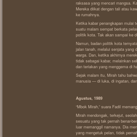
raksasa yang mencari mangsa. Ka
Mereka diikat dengan tali atau ka
ke rumahnya.
Ketika kabar penangkapan mulai t
suatu malam sempat berkata pelan
politik kota. Tak akan sampai ke de
Namun, badan politik kota ternyata
jalan tanah, melalui senjata yang 
warga. Dan, ketika akhirnya mer
tidak sebagai kabar, melainkan s
dan teriakan yang menggema di h
Sejak malam itu, Mirah tahu bahwa s
manusia — di luka, di ingatan, dan
Agustus, 1989
“Mbok Mirah,” suara Fadil memanggi
Mirah mendongak, terkejut, seolah
sesuatu yang tak pernah benar-ben
luar memanggil namanya. Dia mena
yang mengetuk pelan, tidak pernah