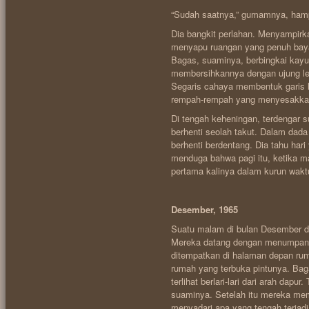
“Sudah saatnya,” gumamnya, hampi
Dia bangkit perlahan. Menyampirk
menyapu ruangan yang penuh bayan
Bagas, suaminya, berbingkai kayu
membersihkannya dengan ujung len
Segaris cahaya membentuk garis 
rempah-rempah yang menyesakka
Di tengah keheningan, terdengar sua
berhenti seolah takut. Dalam dada
berhenti berdentang. Dia tahu har
menduga bahwa pagi itu, ketika 
pertama kalinya dalam kurun wakt
Desember, 1965
Suatu malam di bulan Desember du
Mereka datang dengan menumpang s
ditempatkan di halaman depan rum
rumah yang terbuka pintunya. Baga
terlihat berlari-lari dari arah da
suaminya. Setelah itu mereka me
menyadari apa yang tengah terjad