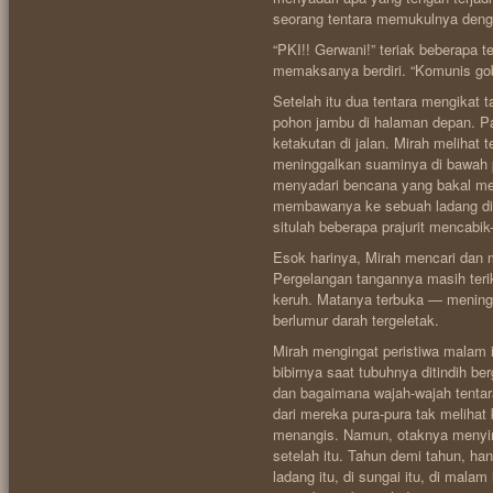
seorang tentara memukulnya deng
“PKI!! Gerwani!” teriak beberapa
memaksanya berdiri. “Komunis gob
Setelah itu dua tentara mengikat 
pohon jambu di halaman depan. Par
ketakutan di jalan. Mirah meliha
meninggalkan suaminya di bawah p
menyadari bencana yang bakal m
membawanya ke sebuah ladang di 
situlah beberapa prajurit mencabik-
Esok harinya, Mirah mencari dan 
Pergelangan tangannya masih terik
keruh. Matanya terbuka — mening
berlumur darah tergeletak.
Mirah mengingat peristiwa malam 
bibirnya saat tubuhnya ditindih ber
dan bagaimana wajah-wajah tentar
dari mereka pura-pura tak melihat 
menangis. Namun, otaknya menyimp
setelah itu. Tahun demi tahun, han
ladang itu, di sungai itu, di malam