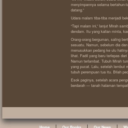
menyimpannya selama bertahun-ta
datang.”
Udara malam tiba-tiba menjadi be
“Tapi malam ini,” lanjut Mirah s
dendam. Itu yang kalian minta, 
Orang-orang berguman, saling bert
sesuatu. Namun, sebelum dia dan 
menusukkan pedang ke ulu hatinya
lihat. Fadil yang baru terlepas d
Namun terlambat. Tubuh Mirah tum
yang pucat. Lalu, setelah lembut 
tubuh perempuan tua itu. Bilah p
Esok paginya, setelah acara peng
berdarah — tanah halaman tempat
|
|
|
Home
Our Books
Our News
Wr