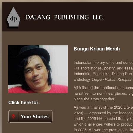
Bunga Krisan Merah
Indonesian literary critic and scho
His short stories, poetry, and e
Indonesia, Republika, Dalang Publi
anthology
Cerpen Pilihan Kompas
Aji initiated the fractionation appr
narrative into non-linear pieces, v
piece the story together.
Click here for:
Aji was a finalist of the 2020 Liter
2020) — organized by the Indones
and the 2025 HB Jassin Literary C
which challenges writers to produce
In 2025, Aji won the prestigious J