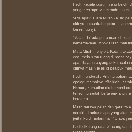
Fadil, kepala dusun, yang berdiri 
yang menimpa Mirah pada tahun 1
“Ada apa?” suara Mirah keluar pela
dirinya, sesuatu bergetar — antara
bersembunyi.
“Malam ini ada pertemuan di balai
kemerdekaan. Mbok Mirah mau iku
Mata Mirah menyipit. Kata tiraka
doa, melainkan ruang di mana bay
apa. Bayang-bayang sekumpulan o
dirinya masih jelas di pelupuk mat
Fadil mendesah. Pria itu paham a
apalagi memaksa. “Baiklah, istira
Namun, kemudian dia berhenti dan
terjadi itu sudah bertahun-tahun
berdamai.”
Mirah tertawa pelan dan getir. “Me
sendiri. “Lantas siapa yang akan
jeritanku di malam hari? Siapa ya
Fadil dikurung rasa bimbang dan 
Mirah sendiri.