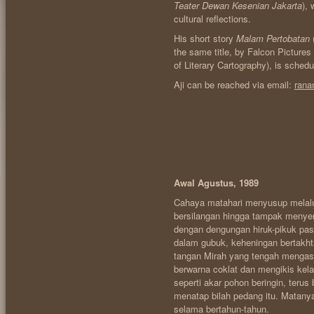
Teater Dewan Kesenian Jakarta
), 
cultural reflections.
His short story
Malam Pertobatan
(
the same title, by Falcon Pictures 
of Literary Cartography), is sched
Aji can be reached via email:
rana
Awal Agustus, 1989
Cahaya matahari menyusup melalui
bersilangan hingga tampak menyeru
dengan dengungan hiruk-pikuk pas
dalam gubuk, keheningan bertakh
tangan Mirah yang tengah mengas
berwarna coklat dan mengikis kela
seperti akar pohon beringin, terus
menatap bilah pedang itu. Matan
selama bertahun-tahun.