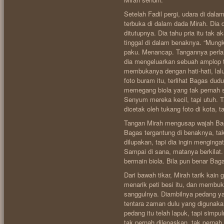
Setelah Fadil pergi, udara di dala
terbuka di dalam dada Mirah. Dia
ditutupnya. Dia tahu pria itu tak
tinggal di dalam benaknya. “Mun
paku. Menancap. Tangannya perlah
dia mengeluarkan sebuah amplop 
membukanya dengan hati-hati, lal
foto buram itu, terlihat Bagas du
memegang biola yang tak pernah s
Senyum mereka kecil, tapi utuh. T
dicetak oleh tukang foto di kota,
Tangan Mirah mengusap wajah Baga
Bagas tergantung di benaknya, tak
dilupakan, tapi dia ingin menginga
Sampai di sana, matanya berkilat.
bermain biola. Bila pun benar Bag
Dari bawah tikar, Mirah tarik kain 
menarik peti besi itu, dan membuka
sanggulnya. Diambilnya pedang ya
tentara zaman dulu yang diguna
pedang itu telah lapuk, tapi simp
tak pernah dilepaskan, tak pernah 