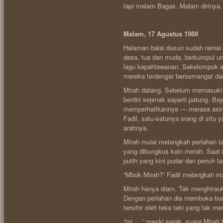
tapi malam Bagas. Malam dirinya.
Malam, 17 Agustus 1989
Halaman balai dusun sudah ramai 
desa, tua dan muda, berkumpul u
lagu kepahlawanan. Sekelompok 
mereka terdengar bersemangat da
Mirah datang. Sebelum memasuki 
berdiri sejenak seperti patung. B
memperhatikannya — merasa asing 
Fadil, satu-satunya orang di situ
arahnya.
Mirah mulai melangkah perlahan 
yang dibungkus kain merah. Saat
putih yang kini pudar dan penuh t
“Mbok Mirah?” Fadil melangkah m
Mirah hanya diam. Tak menghirauk
Dengan perlahan dia membuka bunt
tersihir oleh teka teki yang tak m
“Ini …,” meski serak, suara Mirah