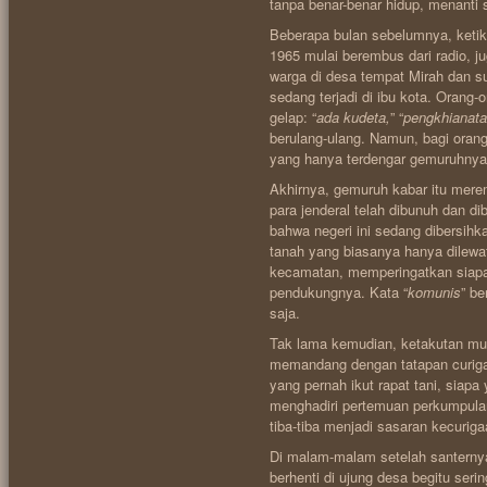
tanpa benar-benar hidup, menanti 
Beberapa bulan sebelumnya, ketik
1965 mulai berembus dari radio, ju
warga di desa tempat Mirah dan 
sedang terjadi di ibu kota. Oran
gelap: “
ada kudeta,
” “
pengkhianata
berulang-ulang. Namun, bagi orang-
yang hanya terdengar gemuruhnya 
Akhirnya, gemuruh kabar itu mer
para jenderal telah dibunuh dan d
bahwa negeri ini sedang dibersihka
tanah yang biasanya hanya dilewa
kecamatan, memperingatkan siapa 
pendukungnya. Kata “
komunis
” b
saja.
Tak lama kemudian, ketakutan mula
memandang dengan tatapan curiga
yang pernah ikut rapat tani, siapa
menghadiri pertemuan perkumpulan
tiba-tiba menjadi sasaran kecurig
Di malam-malam setelah santernya
berhenti di ujung desa begitu ser